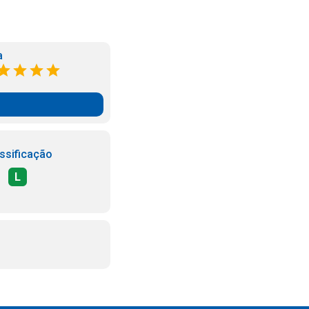
a
ssificação
L