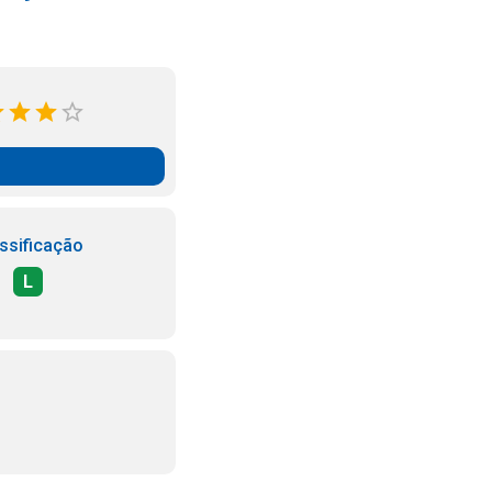
ssificação
L