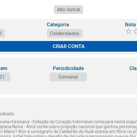
Alto Astral
Categoria
Nota
l
Celebridades
CRIAR CONTA
 em
Periodicidade
Cla
21
Semanal
 sábado.
vela mexicana - Exibição de Coração Indomável começará nesta segu
yana Neiva - Atriz conta sobre projeção nacional que ganhou personage
m Mário? Ator e coreógrafo do Caldeirão do Huck estreia em filme no 
éssica Juttel fala sobre o desafio de dar vida à personagem que vai dos