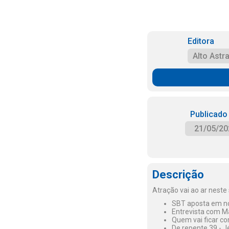
Editora
Alto Astra
Publicado
21/05/20
Descrição
Atração vai ao ar neste
SBT aposta em no
Entrevista com Ma
Quem vai ficar co
De repente 39 - J