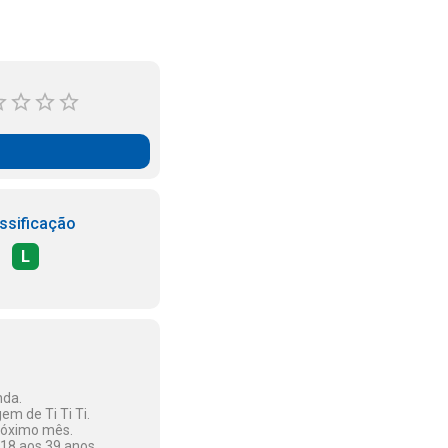
ssificação
L
nda.
m de Ti Ti Ti.
próximo mês.
 18 aos 39 anos.