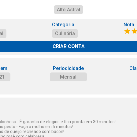
Alto Astral
Categoria
Nota
al
Culinária
CRIAR CONTA
 em
Periodicidade
Cla
21
Mensal
onhesa - É garantia de elogios e fica pronta em 30 minutos!
o pesto - Faça o molho em 5 minutos!
o de queijo recheado com bacon!
ho rosê com calabresa.