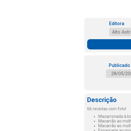
Editora
Alto Astr
Publicado
28/05/20
Descrição
66 receitas com foto!
Macarronada à bol
Macarrão ao molh
Macarrão ao molh
Espaguete ao mol