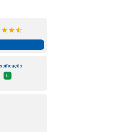
ssificação
L