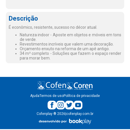
Descrição
É econômico, resistente, sucesso no décor atual.
Natureza indoor - Aposte em objetos e móveis em tons
de verde.
Revestimentos incríveis que valem uma decoração.
Orçamento enxuto na reforma de um apê antigo.
34 m² completo - Soluções que fazem o espaço render
para morar bem.
Ajuda
Termos de uso
Política de privacidade
Cofenplay
®
2026
|
cofenplay.com.br