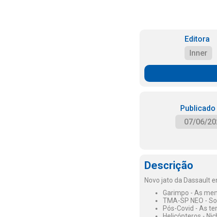
Editora
Inner
Publicado
07/06/20
Descrição
Novo jato da Dassault e
Garimpo - As memó
TMA-SP NEO - So
Pós-Covid - As te
Helicópteros - Nic