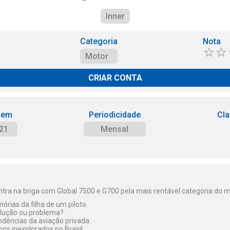
Inner
Categoria
Nota
Motor
CRIAR CONTA
 em
Periodicidade
Cla
21
Mensal
ntra na briga com Global 7500 e G700 pela mais rentável categoria do 
rias da filha de um piloto.
lução ou problema?
ndências da aviação privada.
hos inexplorados no Brasil.