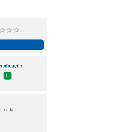
ssificação
L
mercado.