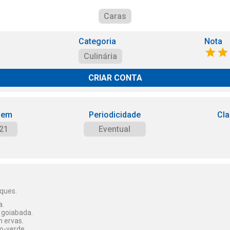
Caras
Categoria
Nota
Culinária
CRIAR CONTA
 em
Periodicidade
Cla
21
Eventual
uques.
a.
 goiabada.
 ervas.
o-verde.