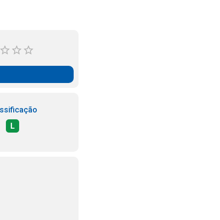
ssificação
L