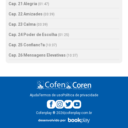
Cap. 21 Alegria
(
01:47
)
Cap. 22 Amizades
(
03:39
)
Cap. 23 Calma
(
03:39
)
Cap. 24 Poder de Escolha
(
01:25
)
Cap. 25 Confianc?a
(
10:37
)
Cap. 26 Mensagens Elevativas
(
10:37
)
Ajuda
Termos de uso
Política de privacidade
Cofenplay
®
2026
|
cofenplay.com.br