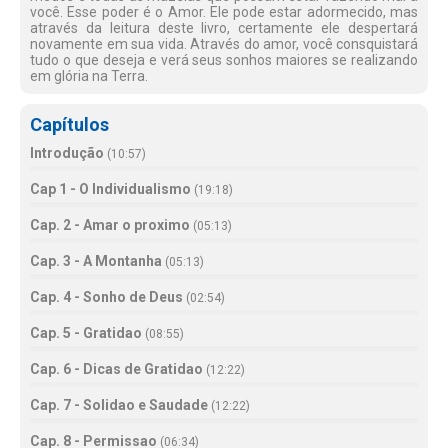
você. Esse poder é o Amor. Ele pode estar adormecido, mas
através da leitura deste livro, certamente ele despertará
novamente em sua vida. Através do amor, você consquistará
tudo o que deseja e verá seus sonhos maiores se realizando
em glória na Terra.
Capítulos
Introdução
(
10:57
)
Cap 1 - O Individualismo
(
19:18
)
Cap. 2 - Amar o proximo
(
05:13
)
Cap. 3 - A Montanha
(
05:13
)
Cap. 4 - Sonho de Deus
(
02:54
)
Cap. 5 - Gratidao
(
08:55
)
Cap. 6 - Dicas de Gratidao
(
12:22
)
Cap. 7 - Solidao e Saudade
(
12:22
)
Cap. 8 - Permissao
(
06:34
)