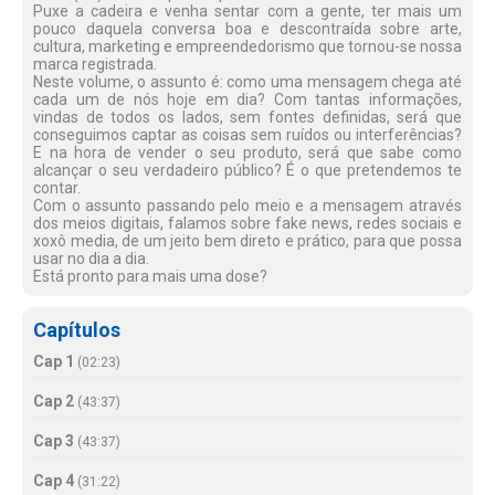
Puxe a cadeira e venha sentar com a gente, ter mais um
pouco daquela conversa boa e descontraída sobre arte,
cultura, marketing e empreendedorismo que tornou-se nossa
marca registrada.
Neste volume, o assunto é: como uma mensagem chega até
cada um de nós hoje em dia? Com tantas informações,
vindas de todos os lados, sem fontes definidas, será que
conseguimos captar as coisas sem ruídos ou interferências?
E na hora de vender o seu produto, será que sabe como
alcançar o seu verdadeiro público? É o que pretendemos te
contar.
Com o assunto passando pelo meio e a mensagem através
dos meios digitais, falamos sobre fake news, redes sociais e
xoxô media, de um jeito bem direto e prático, para que possa
usar no dia a dia.
Está pronto para mais uma dose?
Capítulos
Cap 1
(
02:23
)
Cap 2
(
43:37
)
Cap 3
(
43:37
)
Cap 4
(
31:22
)