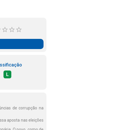
ssificação
L
núncias de corrupção na
ossa aposta nas eleições
onária. O povo, como de