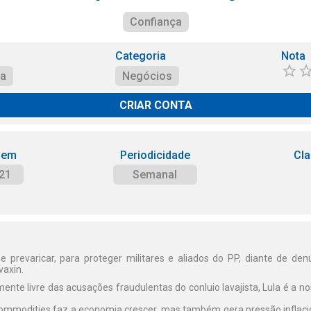
Confiança
Categoria
Nota
ça
Negócios
CRIAR CONTA
 em
Periodicidade
Cla
21
Semanal
e prevaricar, para proteger militares e aliados do PP, diante de de
vaxin.
nte livre das acusações fraudulentas do conluio lavajista, Lula é a n
 Commodities faz a economia crescer, mas também gera pressão inflaci