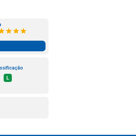
a
ssificação
L