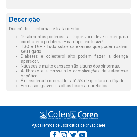
Descrição
Diagnóstico, sintomas e tratamentos.
10 alimentos poderosos - O que você deve comer para
combater o problema + cardápio exclusivo!.
TGO e TGP - Tudo sobre os exames que podem salvar
seu fígado.
Diabetes e colesterol alto podem fazer a doença
aparecer.
Náuseas e muito cansaço são alguns dos sintomas.
A fibrose e a cirrose são complicações da esteatose
hepática.
É considerado normal ter até 5% de gordura no fígado.
Em casos graves, os olhos ficam amarelados.
Ajuda
Termos de uso
Política de privacidade