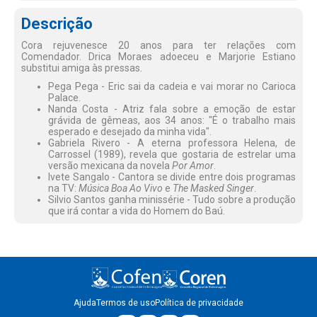
Descrição
Cora rejuvenesce 20 anos para ter relações com
Comendador. Drica Moraes adoeceu e Marjorie Estiano
substitui amiga às pressas.
Pega Pega - Eric sai da cadeia e vai morar no Carioca
Palace.
Nanda Costa - Atriz fala sobre a emoção de estar
grávida de gêmeas, aos 34 anos: "É o trabalho mais
esperado e desejado da minha vida".
Gabriela Rivero - A eterna professora Helena, de
Carrossel (1989), revela que gostaria de estrelar uma
versão mexicana da novela
Por Amor
.
Ivete Sangalo - Cantora se divide entre dois programas
na TV:
Música Boa Ao Vivo
e
The Masked Singer
.
Silvio Santos ganha minissérie - Tudo sobre a produção
que irá contar a vida do Homem do Baú.
Ajuda
Termos de uso
Política de privacidade