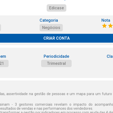
Edicase
Categoria
Nota
Negócios
CRIAR CONTA
 em
Periodicidade
Cla
21
Trimestral
ndas, assertividade na gestão de pessoas e um mapa para um futuro 
nsinam - 3 gestores comerciais revelam o impacto do acompanh
 resultados de vendas e nas performances dos vendedores.
transformar a gestão por indicadores em processo com ajuda das 4 dis