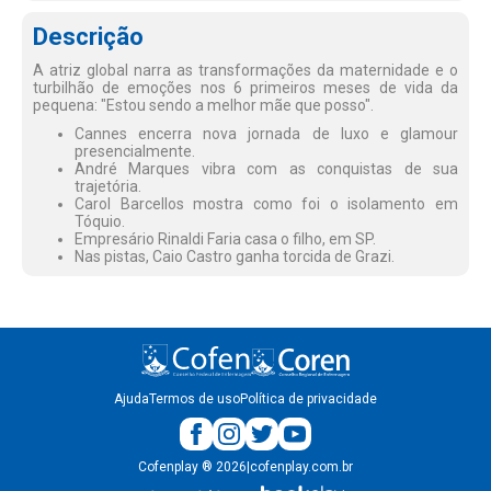
Descrição
A atriz global narra as transformações da maternidade e o
turbilhão de emoções nos 6 primeiros meses de vida da
pequena: "Estou sendo a melhor mãe que posso".
Cannes encerra nova jornada de luxo e glamour
presencialmente.
André Marques vibra com as conquistas de sua
trajetória.
Carol Barcellos mostra como foi o isolamento em
Tóquio.
Empresário Rinaldi Faria casa o filho, em SP.
Nas pistas, Caio Castro ganha torcida de Grazi.
Ajuda
Termos de uso
Política de privacidade
Cofenplay
®
2026
|
cofenplay.com.br