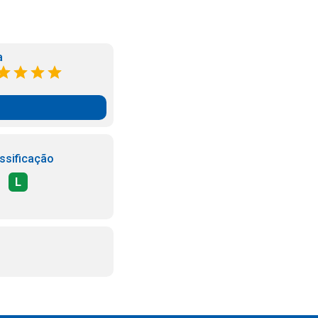
a
ssificação
L