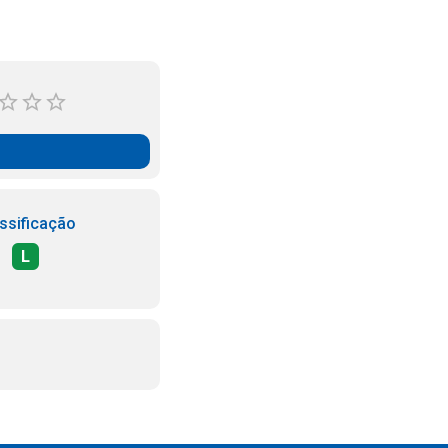
ssificação
L