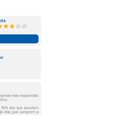
ota
ão
tegorias mais esquecidas
iros.
de 90% dos que assistem
 São elas que cumprem a