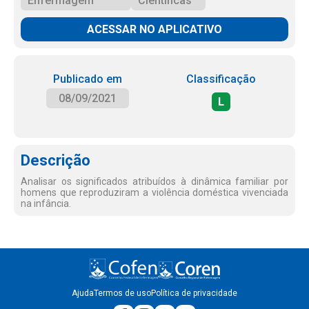
Enfermagem
Científicas
ACESSAR NO APLICATIVO
Publicado em
Classificação
08/09/2021
L
Descrição
Analisar os significados atribuídos à dinâmica familiar por
homens que reproduziram a violência doméstica vivenciada
na infância.
Ajuda
Termos de uso
Política de privacidade