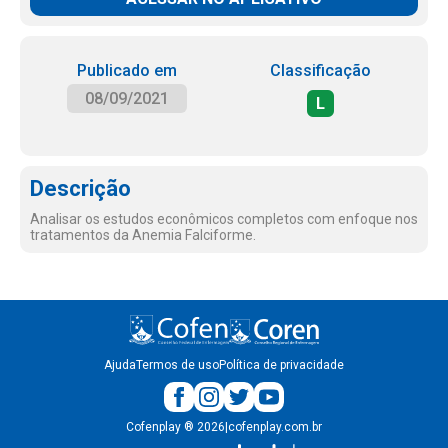
Publicado em
Classificação
08/09/2021
L
Descrição
Analisar os estudos econômicos completos com enfoque nos
tratamentos da Anemia Falciforme.
Ajuda
Termos de uso
Política de privacidade
Cofenplay
®
2026
|
cofenplay.com.br