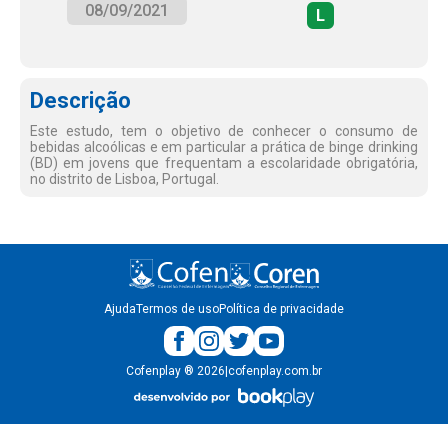
08/09/2021
L
Descrição
Este estudo, tem o objetivo de conhecer o consumo de
bebidas alcoólicas e em particular a prática de binge drinking
(BD) em jovens que frequentam a escolaridade obrigatória,
no distrito de Lisboa, Portugal.
Ajuda
Termos de uso
Política de privacidade
Cofenplay
®
2026
|
cofenplay.com.br
v.
1.0.22