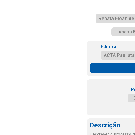
Renata Eloah de 
Luciana 
Editora
ACTA Paulist
P
Descrição
Descrever o processo de