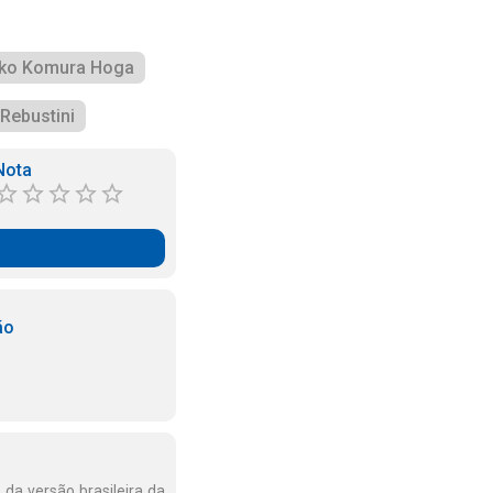
iko Komura Hoga
 Rebustini
Nota
ão
 da versão brasileira da