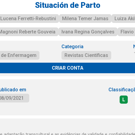
Situación de Parto
Lucena Ferretti-Rebustini
Milena Temer Jamas
Luiza Ak
Magnoni Reberte Gouveia
Ivana Regina Gonçalves
Flavio
Categoria
a de Enfermagem
Revistas Científicas
CRIAR CONTA
ublicado em
Classificaç
08/09/2021
L
 adaptação transcultural e as evidências de validade e confiabilidade