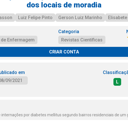
dos locais de moradia
lasson
Luiz Felipe Pinto
Gerson Luiz Marinho
Elisabete
Categoria
a de Enfermagem
Revistas Científicas
CRIAR CONTA
ublicado em
Classificaç
08/09/2021
L
e internações por diabetes mellitus segundo bairros residenciais de um