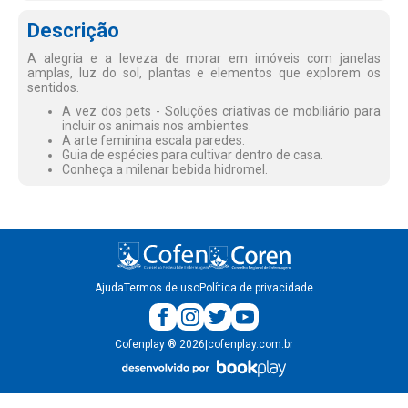
Descrição
A alegria e a leveza de morar em imóveis com janelas
amplas, luz do sol, plantas e elementos que explorem os
sentidos.
A vez dos pets - Soluções criativas de mobiliário para
incluir os animais nos ambientes.
A arte feminina escala paredes.
Guia de espécies para cultivar dentro de casa.
Conheça a milenar bebida hidromel.
Ajuda
Termos de uso
Política de privacidade
Cofenplay
®
2026
|
cofenplay.com.br
v.
1.0.22