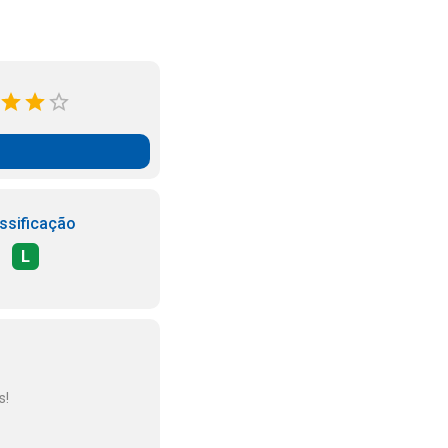
ssificação
L
s!