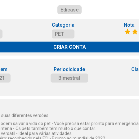
Edicase
Categoria
Nota
PET
CRIAR CONTA
 em
Periodicidade
Cla
21
Bimestral
 suas diferentes versões.
odem salvar a vida do pet - Você precisa estar pronto para emergência
entena - Os pets também têm muito o que contar.
versátil - Ideal para várias atividades.
eiro: reconhecido pela FCI - E rumo ao mundial de 2022.