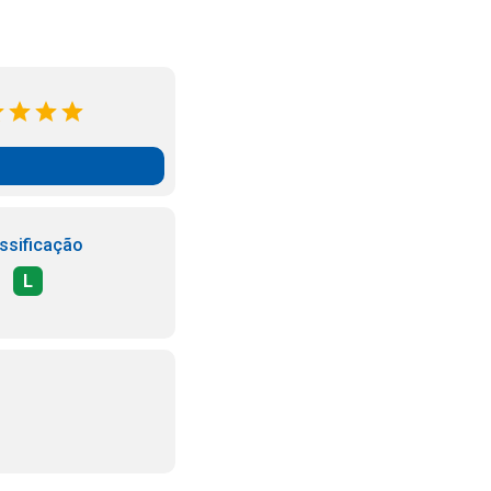
ssificação
L