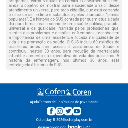
programas, como o Saúde da Família. O documentário tem,
ainda, o objetivo de mostrar para a sociedade o valor desse
atendimento universal, para todo cidadão, que está correndo
o risco de ser extinto e substituído pelos chamados “planos
populares”. É a história do SUS contada por quem atua a cada
dia para tornar real o sonho de uma saúde pública, gratuita,
universal e de qualidade. Narrada pelos profissionais que,
cientes dos problemas e desafios enfrentados, reconhecem
a importância de uma assistência focada na qualidade de
vida e na promoção da saúde. O SUS incluiu 60 milhões de
brasileiros antes sem acesso à assistência de Saúde e
contribuiu, nestes 30 anos, para redução da mortalidade
infantil e aumento da expectativa de vida dos brasileiros. A
história da enfermagem, nos últimos 30 anos, está
entrelaçada à história do SUS.
Ajuda
Termos de uso
Política de privacidade
Cofenplay
®
2026
|
cofenplay.com.br