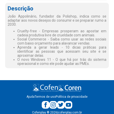
Descrição
João Appolinário, fundador da Polishop, indica como se
adaptar aos novos desejos do consumir e se preparar rumo a
2030.
Cruelty-free - Empresas prosperam ao apostar em
cadeia produtiva livre de crueldade com animais.
Social Commerce - Saiba como usar as redes sociais
com baixo orçamento para alavancar vendas.
Aprenda a gerar leads - 10 dicas práticas para
identificar as pessoas que acessam seu site e se
aproximar delas.
O novo Windows 11 - O que há por trás do sistema
operacional e como ele pode ajudar as PMEs.
Ajuda
Termos de uso
Política de privacidade
Cofenplay
®
2026
|
cofenplay.com.br