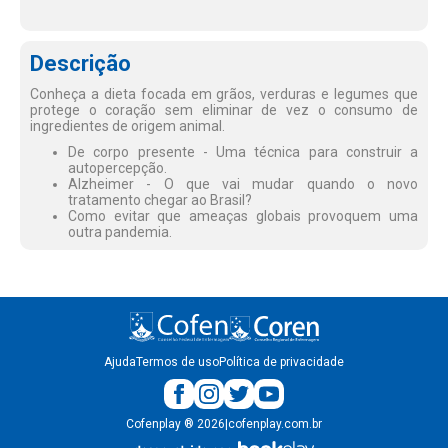
Descrição
Conheça a dieta focada em grãos, verduras e legumes que
protege o coração sem eliminar de vez o consumo de
ingredientes de origem animal.
De corpo presente - Uma técnica para construir a
autopercepção.
Alzheimer - O que vai mudar quando o novo
tratamento chegar ao Brasil?
Como evitar que ameaças globais provoquem uma
outra pandemia.
Ajuda
Termos de uso
Política de privacidade
Cofenplay
®
2026
|
cofenplay.com.br