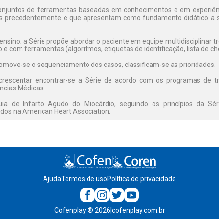
z conjuntos de ferramentas baseadas em conhecimentos e em experiên
s precedentemente e que apresentam como fundamento didático a 
ensino, a Série propõe abordar o paciente em equipe multidisciplinar
 e com ferramentas (algoritmos, etiquetas de identificação, lista de c
romove-se o sequenciamento dos casos, classificam-se as prioridades.
crescentar encontrar-se a Série de acordo com os programas de t
ncias Médicas.
ia de Infarto Agudo do Miocárdio, seguindo os princípios da Sé
ados na American Heart Association.
Ajuda
Termos de uso
Política de privacidade
Cofenplay
®
2026
|
cofenplay.com.br