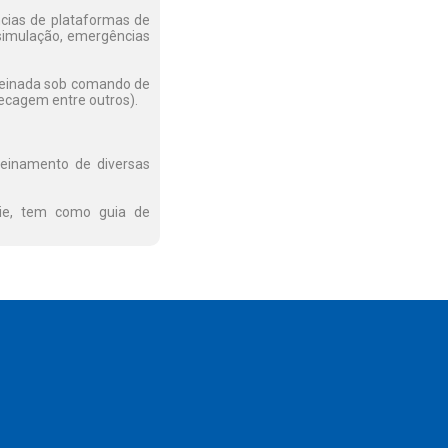
cias de plataformas de
simulação, emergências
 treinada sob comando de
hecagem entre outros).
reinamento de diversas
rie, tem como guia de