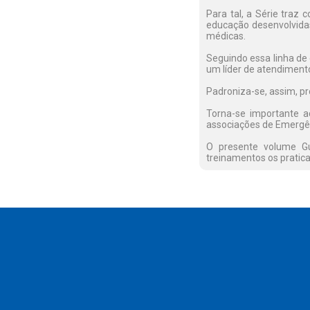
Para tal, a Série tra
educação desenvolvida
médicas.
Seguindo essa linha de 
um líder de atendimento
Padroniza-se, assim, p
Torna-se importante a
associações de Emergê
O presente volume Gu
treinamentos os pratic