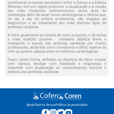
constituindo processo associativo entre a Sobrac e a Editora
Atheneu, tem por objeto promover a atualização e a revisão
dos mais modernos conhecimentos desta área da
cardiologia, além de atrair novos cardiologistas e clínicos que,
no dia a dia da prática profissional, são exigidos ao
diagnóstico e ao tratamento dos mais diversos tipos de
arritmias cardíacas.
A Série igualmente se reveste de outro propósito, o de tornar
o mais explícito possível - mediante didática linear e
inteligente, o estudo das arritmias cardíacas por muitos
profissionais, ainda tido como complicado e difícil, espécie de
mito ou quebra-cabeça entre os melhores cardiologistas.
Ficam, desta forma, definidos os objetivos da Série: ensinar
com clareza, divulgar com fidelidade e segurança, e
transmitir com atualização os conhecimentos teóricos e
práticos das arritmias cardíacas.
Ajuda
Termos de uso
Política de privacidade