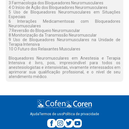
3 Farmacologia dos Bloqueadores Neuromusculares
4 O Início de Ação dos Bloqueadores Neuromusculares
5 Uso de Bloqueadores Neuromusculares em Situações
Especiais
6 Interações Medicamentosas com Bloqueadores
Neuromusculares
7 Reversão do Bloqueio Neuromuscular
8 Monitorização da Transmissão Neuromuscular
9 Uso de Bloqueadores Neuromusculares na Unidade de
Terapia Intensiva
10 O Futuro dos Relaxantes Musculares
Bloqueadores Neuromusculares em Anestesia e Terapia
Intensiva é livro, pois, imprescindível para todos os
anestesiologistas e intensivistas, vivamente interessados em
aprimorar sua qualificação profissional, e o nível de seu
atendimento médico.
Ajuda
Termos de uso
Política de privacidade