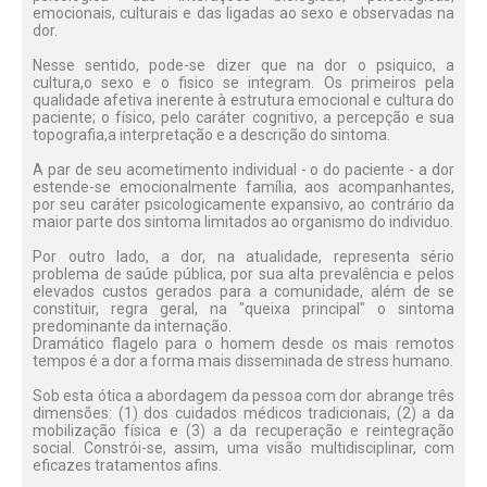
emocionais, culturais e das ligadas ao sexo e observadas na
dor.
Nesse sentido, pode-se dizer que na dor o psiquico, a
cultura,o sexo e o fisico se integram. Os primeiros pela
qualidade afetiva inerente à estrutura emocional e cultura do
paciente; o físico, pelo caráter cognitivo, a percepção e sua
topografia,a interpretação e a descrição do sintoma.
A par de seu acometimento individual - o do paciente - a dor
estende-se emocionalmente família, aos acompanhantes,
por seu caráter psicologicamente expansivo, ao contrário da
maior parte dos sintoma limitados ao organismo do individuo.
Por outro lado, a dor, na atualidade, representa sério
problema de saúde pública, por sua alta prevalência e pelos
elevados custos gerados para a comunidade, além de se
constituir, regra geral, na "queixa principal" o sintoma
predominante da internação.
Dramático flagelo para o homem desde os mais remotos
tempos é a dor a forma mais disseminada de stress humano.
Sob esta ótica a abordagem da pessoa com dor abrange três
dimensões: (1) dos cuidados médicos tradicionais, (2) a da
mobilização física e (3) a da recuperação e reintegração
social. Constrói-se, assim, uma visão multidisciplinar, com
eficazes tratamentos afins.