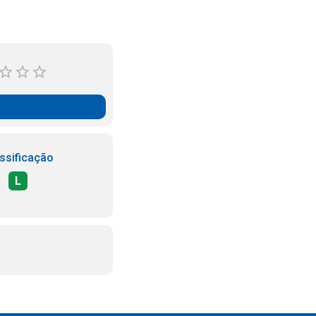
ssificação
L