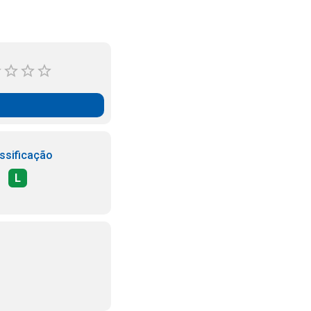
ssificação
L