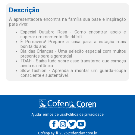
Descrição
A apresentadora encontra na família sua base e inspiração
para viver.
Especial Outubro Rosa - Como encontrar apoio e
superar um momento tão difícil?
É Primavera! Prepare a casa para a estação mais
bonita do ano.
Dia das Crianças - Uma seleção especial com muitos
presentes para a garotada!
TDAH - Saiba tudo sobre esse transtorno que começa
ainda na infância.
Slow fashion - Aprenda a montar um guarda-roupa
consciente e sustentável.
Ajuda
Termos de uso
Política de privacidade
Cofenplay
®
2026
|
cofenplay.com.br