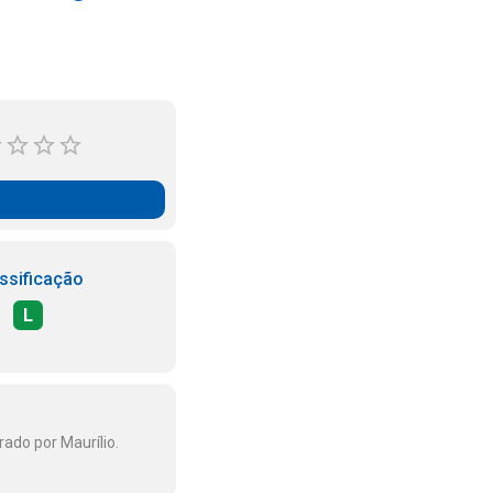
ssificação
L
rado por Maurílio.