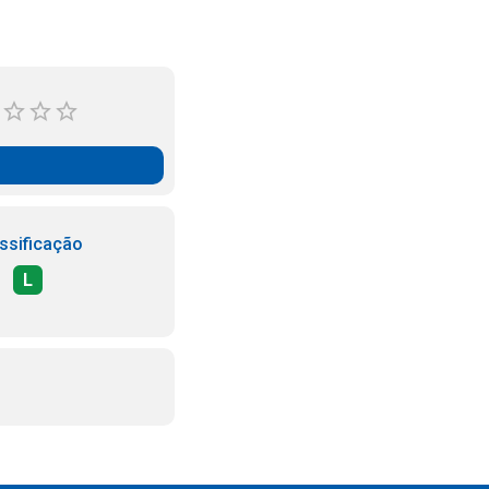
ssificação
L