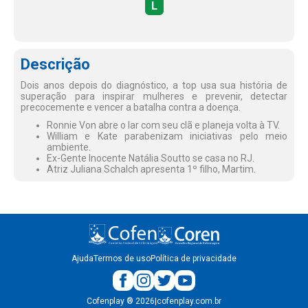
L
Descrição
Dois anos depois do diagnóstico, a top usa sua história de
superação para inspirar mulheres e prevenir, detectar
precocemente e vencer a batalha contra a doença.
Ronnie Von abre o lar com seu clã e planeja volta à TV.
William e Kate parabenizam iniciativas pelo meio
ambiente.
Ex-Gente Inocente Natália Soutto se casa no RJ.
Atriz Juliana Schalch apresenta 1º filho, Martim.
Ajuda
Termos de uso
Política de privacidade
Cofenplay
®
2026
|
cofenplay.com.br