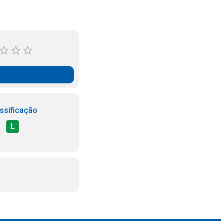
ssificação
L