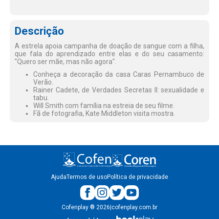
Descrição
A estrela apoia campanha de doação de sangue com a filha,
que fala do aprendizado entre elas e do seu casamento:
"Quero ser mãe, mas não agora".
Conheça a decoração da casa Caras Pernambuco de
Verão.
Rainer Cadete, de Verdades Secretas II: sexualidade e
tabu.
Will Smith com família na estreia de seu filme.
Fã de fotografia, Kate Middleton visita mostra.
Ajuda
Termos de uso
Política de privacidade
Cofenplay
®
2026
|
cofenplay.com.br