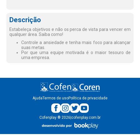
Descrição
Estabeleça objetivos e não os perca de vista para vencer em
qualquer área. Saiba como!
Controle a ansiedade e tenha mais foco para alcançar
suas metas.
Por que uma equipe motivada é o maior tesouro de
uma empresa.
Ajuda
Termos de uso
Política de privacidade
Cofenplay
®
2026
|
cofenplay.com.br
v.
1.0.22