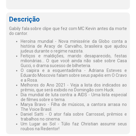
Descrição
Gabily fala sobre clipe que fez com MC Kevin antes da morte
do cantor.
Heroína mundial - Nova minissérie da Globo conta a
história de Aracy de Carvalho, brasileira que ajudou
judeus durante o regime nazista.
Feitiços e maldições, marido desaparecido, festas
milionárias... O que você ainda não sabe sobre Casa
Gucci, o drama sucesso de bilheteria.
O caipira e a esquentadinha - Adriana Esteves e
Eduardo Moscovis falam sobre seus papéis em O Cravo
e a Rosa.
Melhores do Ano 2021 - Veja a lista dos indicados ao
prêmio, que será exibido no Domingão com Huck.
Dia mundial de luta contra a AIDS - Uma lista especial
de filmes sobre o tema.
Marya Bravo - Filha de músicos, a cantora arrasa no
The Voice Brasil.
Daniel Satti - O ator fala sobre Carrossel, prêmios e
trabalhos no cinema.
Um Lugar ao Sol - Túlio faz Christian assumir seus
roubos na Redentor!