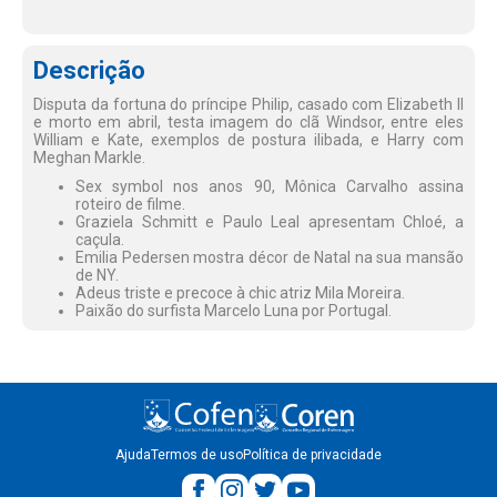
Descrição
Disputa da fortuna do príncipe Philip, casado com Elizabeth II
e morto em abril, testa imagem do clã Windsor, entre eles
William e Kate, exemplos de postura ilibada, e Harry com
Meghan Markle.
Sex symbol nos anos 90, Mônica Carvalho assina
roteiro de filme.
Graziela Schmitt e Paulo Leal apresentam Chloé, a
caçula.
Emilia Pedersen mostra décor de Natal na sua mansão
de NY.
Adeus triste e precoce à chic atriz Mila Moreira.
Paixão do surfista Marcelo Luna por Portugal.
Ajuda
Termos de uso
Política de privacidade