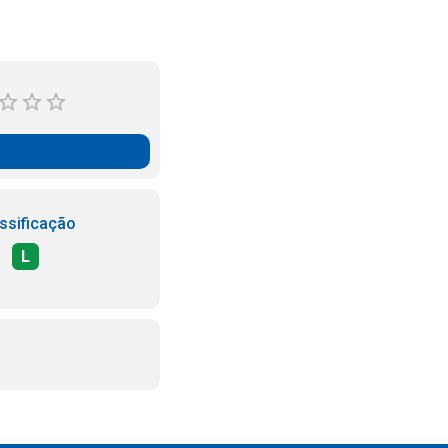
ssificação
L