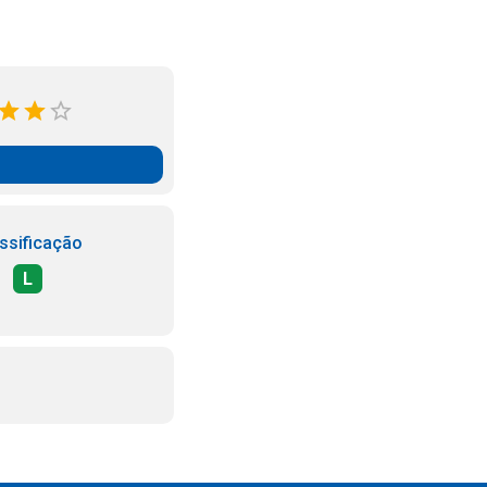
ssificação
L