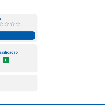
a
ssificação
L