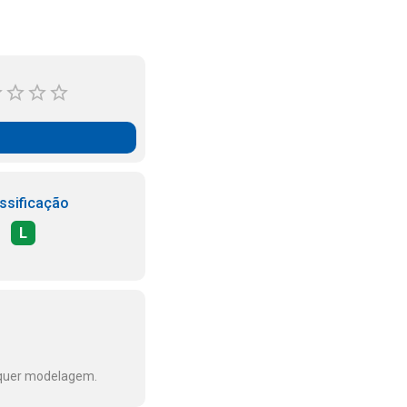
ssificação
L
lquer modelagem.