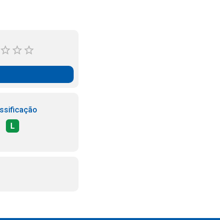
ssificação
L