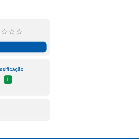
ssificação
L